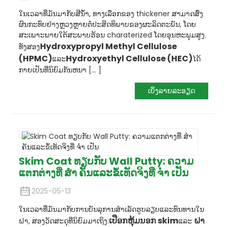
ໃນເວລາທີ່ມັນມາກັບສີນ້ໍາ, ທາງເລືອກຂອງ thickener ສາມາດສົ່ງ
ຜົນກະທົບຢ່າງຫຼວງຫຼາຍຕໍ່ປະສິດທິພາບຂອງຜະລິດຕະພັນ, ໂດຍ
ສະເພາະພາຍໃຕ້ສະພາບຮ້ອນ charaterized ໂດຍອຸນຫະພູມສູງ.
Hydroxypropyl Methyl Cellulose
ທັງສອງ
(HPMC)
Hydroxyethyl Cellulose (HEC)
ແລະ
ໄດ້
ກາຍເປັນທີ່ນິຍົມກັນຫນາ [... ]
ເບິ່ງລາຍລະອຽດ
Skim Coat ທຽບກັບ Wall Putty: ຄວາມ
ແຕກຕ່າງທີ່ ສຳ ຄັນແລະຂໍ້ເທັດຈິງທີ່ ຈຳ ເປັນ
2025-05-13
ໃນເວລາທີ່ມັນມາກັບການບັນລຸການສໍາເລັດຮູບລຽບແລະທົນທານໃນ
ເປືອກຫຸ້ມນອກ skim
ຝາ
ຝາ, ສອງວັດສະດຸທີ່ນິຍົມມາເຖິງ:
ແລະ