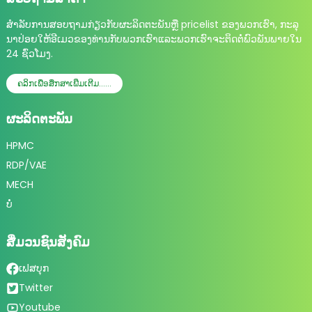
ສໍາ​ລັບ​ການ​ສອບ​ຖາມ​ກ່ຽວ​ກັບ​ຜະ​ລິດ​ຕະ​ພັນ​ຫຼື pricelist ຂອງ​ພວກ​ເຮົາ​, ກະ​ລຸ​
ນາ​ປ່ອຍ​ໃຫ້​ອີ​ເມວ​ຂອງ​ທ່ານ​ກັບ​ພວກ​ເຮົາ​ແລະ​ພວກ​ເຮົາ​ຈະ​ຕິດ​ຕໍ່​ພົວ​ພັນ​ພາຍ​ໃນ
24 ຊົ່ວ​ໂມງ​.
ຄລິກເພື່ອສຶກສາເພີ່ມເຕີມ......
ຜະ​ລິດ​ຕະ​ພັນ
HPMC
RDP/VAE
MECH
ບໍ່
ສື່ມວນຊົນສັງຄົມ
ເຟສບຸກ
Twitter
Youtube