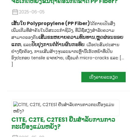
ຈະເກີດຫຍັງຂຶ້ນຖ້າຄອນກີດຂາດ PP Fiber?
2025-06-05
ເສັ້ນໃຍ Polypropylene (PP Fiber)
ໄດ້ກາຍເປັນສິ່ງ
ເພີ່ມເຕີມທີ່ສໍາຄັນໃນວິສະວະກໍາຊີມັງ, ທີ່ມີຊື່ສຽງສໍາລັບຄວາມ
ເສີມຂະຫຍາຍຄວາມທົນທານ
ຫຼຸດຜ່ອນຮອຍ
ສາມາດຂອງຕົນ
,
ແຕກ
ປັບປຸງການຕໍ່ຕ້ານຜົນກະທົບ
, ແລະ
. ເມື່ອປະສົມປະສານ
ຢ່າງຖືກຕ້ອງ, ການເສີມສ້າງຈຸນລະພາກເຫຼົ່ານີ້ເຮັດຫນ້າທີ່ເປັນ
ອົງປະກອບ tensile ແຈກຢາຍ, ເຊື່ອມຕໍ່ micro-cracks ແລະ [...
]
ເບິ່ງລາຍລະອຽດ
C1TE, C2TE, C2TES1 ຢືນສໍາລັບການກາວ
ກະເບື້ອງແມ່ນຫຍັງ?