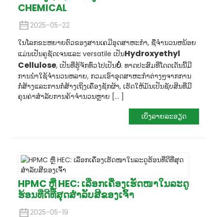
CHEMICAL
2025-05-22
ໃນ​ໂລກ​ຂະ​ຫຍາຍ​ຕົວ​ຂອງ​ສານ​ເຄ​ມີ​ອຸດ​ສາ​ຫະ​ກໍາ​, ຊື່​ຈໍາ​ນວນ​ຫນ້ອຍ​
Hydroxyethyl
ແມ່ນ​ເປັນ​ຄູ​ຊັດ​ເຈນ​ແລະ versatile ເປັນ​
Cellulose
ບໍ່
, ເປັນທີ່ຮູ້ຈັກທົ່ວໄປເປັນ
. ທາດປະສົມທີ່ໂດດເດັ່ນນີ້ມີ
ການນໍາໃຊ້ຈໍານວນຫລາຍ, ກວມເອົາອຸດສາຫະກໍາຕ່າງໆຈາກການ
ກໍ່ສ້າງແລະການກໍ່ສ້າງເຖິງເຄື່ອງຊັກຜ້າ, ເຮັດໃຫ້ມັນເປັນຊັບສິນທີ່ມີ
ຄຸນຄ່າສໍາລັບການຄ້າຈໍານວນຫຼາຍ [... ]
ເບິ່ງລາຍລະອຽດ
HPMC ຫຼື HEC: ເລືອກເຄື່ອງເຮັດໜາໃນລະດູ
ຮ້ອນທີ່ດີທີ່ສຸດສຳລັບສີຂອງເຈົ້າ
2025-05-19