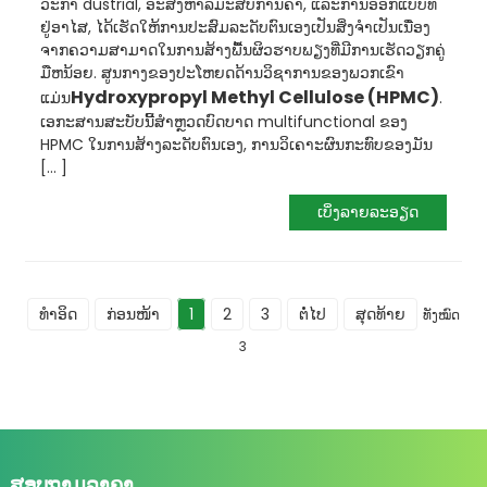
ວະກໍາ dustrial, ອະສັງຫາລິມະສັບການຄ້າ, ແລະການອອກແບບທີ່
ຢູ່ອາໄສ, ໄດ້ເຮັດໃຫ້ການປະສົມລະດັບຕົນເອງເປັນສິ່ງຈໍາເປັນເນື່ອງ
ຈາກຄວາມສາມາດໃນການສ້າງພື້ນຜິວຮາບພຽງທີ່ມີການເຮັດວຽກຄູ່
ມືຫນ້ອຍ. ສູນກາງຂອງປະໂຫຍດດ້ານວິຊາການຂອງພວກເຂົາ
Hydroxypropyl Methyl Cellulose (HPMC)
ແມ່ນ
.
ເອກະສານສະບັບນີ້ສໍາຫຼວດບົດບາດ multifunctional ຂອງ
HPMC ໃນການສ້າງລະດັບຕົນເອງ, ການວິເຄາະຜົນກະທົບຂອງມັນ
[... ]
ເບິ່ງລາຍລະອຽດ
ທໍາອິດ
ກ່ອນໜ້າ
1
2
3
ຕໍ່ໄປ
ສຸດທ້າຍ
ທັງໝົດ
3
ສອບຖາມລາຄາ