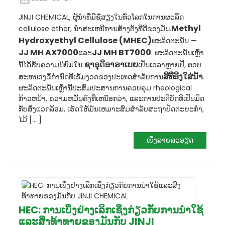
JINJI CHEMICAL, ຜູ້ນໍາທີ່ມີຊື່ສຽງໃນທົ່ວໂລກໃນການຜະລິດ
Methyl
cellulose ether, ນໍາສະເຫນີການສ້າງຕັ້ງທີ່ດີຂອງມັນ.
Hydroxyethyl Cellulose (MHEC)
ຜະ​ລິດ​ຕະ​ພັນ —
JJ MH AX7000
JJ MH BT7000
ແລະ
. ຜະລິດຕະພັນເຫຼົ່າ
ຊາອຸດີອາຣາເບຍ
ນີ້ໄດ້ຮັບຄວາມນິຍົມໃນ
ເປັນ​ເວ​ລາ​ຫຼາຍ​ປີ​, ຕອບ​
ສີທີ່ອີງໃສ່ນ້ໍາ
ສະ​ຫນອງ​ຂໍ້​ກໍາ​ນົດ​ທີ່​ເຂັ້ມ​ງວດ​ຂອງ​ປະ​ເທດ​ສໍາ​ລັບ​ການ​
.
ຜະລິດຕະພັນເຫຼົ່ານີ້ປະສົມປະສານການຄວບຄຸມ rheological
ກ້າວຫນ້າ, ຄວາມຫມັ້ນຄົງທີ່ເຫນືອກວ່າ, ແລະການປະຕິບັດທີ່ເປັນມິດ
ກັບສິ່ງແວດລ້ອມ, ເຮັດໃຫ້ມັນເຫມາະສົມສໍາລັບສະຖາປັດຕະຍະກໍາ,
ໄມ້ [... ]
ເບິ່ງລາຍລະອຽດ
HEC: ການເບິ່ງຢ່າງເລິກເຊິ່ງກ່ຽວກັບການນໍາໃຊ້
ແລະສິ່ງທ້າທາຍຂອງມັນກັບ JINJI