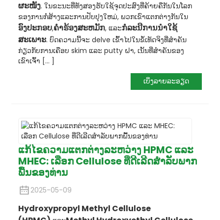
ຜະໜັງ
. ໃນຂະນະທີ່ທັງສອງຮັບໃຊ້ຈຸດປະສົງທີ່ຄ້າຍຄືກັນໃນໂລກ
ຂອງການກໍ່ສ້າງແລະການປັບປຸງໃຫມ່, ພວກເຂົາແຕກຕ່າງກັນໃນ
ອົງປະກອບ
ຄໍາຮ້ອງສະຫມັກ
ກໍລະນີການນໍາໃຊ້
,
, ແລະ
ສະເພາະ
. ບົດຄວາມນີ້ຈະ delve ເຂົ້າໄປໃນຂໍ້ເທັດຈິງທີ່ສໍາຄັນ
ກ່ຽວກັບການເຄືອບ skim ແລະ putty ຝາ, ເນັ້ນທີ່ສໍາຄັນຂອງ
ເຂົາເຈົ້າ [... ]
ເບິ່ງລາຍລະອຽດ
ແກ້​ໄຂ​ຄວາມ​ແຕກ​ຕ່າງ​ລະ​ຫວ່າງ HPMC ແລະ
MHEC: ເລືອກ Cellulose ທີ່​ດີ​ເລີດ​ສໍາ​ລັບ​ພາກ​
ພື້ນ​ຂອງ​ທ່ານ
2025-05-09
Hydroxypropyl Methyl Cellulose