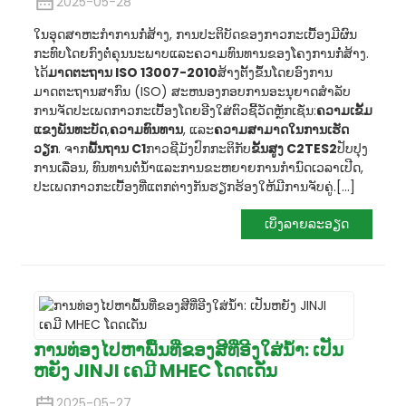
2025-05-28
ໃນອຸດສາຫະກໍາການກໍ່ສ້າງ, ການປະຕິບັດຂອງກາວກະເບື້ອງມີຜົນ
ກະທົບໂດຍກົງຕໍ່ຄຸນນະພາບແລະຄວາມທົນທານຂອງໂຄງການກໍ່ສ້າງ.
ໄດ້
ມາດຕະຖານ ISO 13007-2010
ສ້າງຕັ້ງຂຶ້ນໂດຍອົງການ
ມາດຕະຖານສາກົນ (ISO) ສະຫນອງກອບການອະນຸຍາດສໍາລັບ
ການຈັດປະເພດກາວກະເບື້ອງໂດຍອີງໃສ່ຕົວຊີ້ວັດຫຼັກເຊັ່ນ:
ຄວາມເຂັ້ມ
ແຂງພັນທະບັດ
,
ຄວາມທົນທານ
, ແລະ
ຄວາມສາມາດໃນການເຮັດ
ວຽກ
. ຈາກ
ພື້ນຖານ C1
ກາວຊີມັງປົກກະຕິກັບ
ຂັ້ນສູງ C2TES2
ປັບປຸງ
ການເລື່ອນ, ທົນທານຕໍ່ນ້ໍາແລະການຂະຫຍາຍການກໍານົດເວລາເປີດ,
ປະເພດກາວກະເບື້ອງທີ່ແຕກຕ່າງກັນຮຽກຮ້ອງໃຫ້ມີການຈັບຄູ່.
[…]
ເບິ່ງລາຍລະອຽດ
ການທ່ອງໄປຫາພື້ນທີ່ຂອງສີທີ່ອີງໃສ່ນ້ໍາ: ເປັນ
ຫຍັງ JINJI ເຄມີ MHEC ໂດດເດັ່ນ
2025-05-27