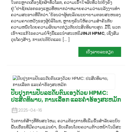
ໃນຕະຫຼາດເຄື່ອງຊັກຜ້າທົ່ວໂລກ, ຄວາມເຂົ້າໃຈຜິດທົ່ວໄປຍັງຄົງ
ຢູ່:
"ຢາຊັກຟອກຂອງແຫຼວທີ່ຫນາກວ່າຫມາຍຄວາມວ່າພະລັງງານທໍາ
ຄວາມສະອາດທີ່ດີກວ່າ."
ຍ້ອນວ່າຜູ້ຜະລິດພະຍາຍາມຕອບສະຫນອງ
ຄວາມຄາດຫວັງຂອງຜູ້ບໍລິໂພກ, ຫຼາຍໆຄົນໃຫ້ຄວາມສໍາຄັນກັບ
ຄວາມຫນືດໂດຍຄວາມຜິດພາດກ່ຽວກັບປະສິດທິພາບສູດ. ມື້​ນີ້, ພວກ​
ເຮົາ​ຈະ​ແກ້​ໄຂ​ຄວາມ​ບໍ່​ຈິງ​ນີ້​ແລະ​ນໍາ​ສະ​ເຫນີ​
JINJI HPMC
, ເຊິ່ງສົມ
ດຸນໂຄງສ້າງ, ການປະຕິບັດແລະ [... ]
ເບິ່ງລາຍລະອຽດ
ປັບປຸງການປັບລະດັບຕົນເອງດ້ວຍ HPMC:
ປະສິດທິພາບ, ການເລືອກ ແລະຄໍາຮ້ອງສະຫມັກ
2025-04-16
ໃນການກໍ່ສ້າງທີ່ທັນສະໄຫມ, ຄວາມຕ້ອງການທີ່ເພີ່ມຂຶ້ນສໍາລັບລະບົບ
ພື້ນເຮືອນທີ່ມີຄວາມແມ່ນຍໍາ, ຂັບເຄື່ອນໂດຍຄວາມກ້າວຫນ້າໃນວິສະ