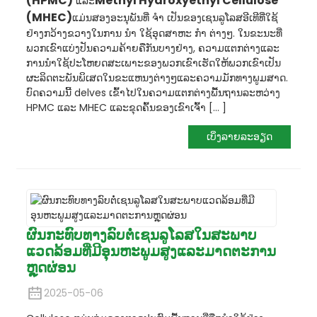
(HPMC)
Methyl Hydroxyethyl Cellulose
ແລະ
(MHEC)
ແມ່ນສອງອະນຸພັນທີ່ ຈຳ ເປັນຂອງເຊນລູໂລສອີເທີທີ່ໃຊ້
ຢ່າງກວ້າງຂວາງໃນການ ນຳ ໃຊ້ອຸດສາຫະ ກຳ ຕ່າງໆ. ໃນຂະນະທີ່
ພວກເຂົາແບ່ງປັນຄວາມຄ້າຍຄືກັນບາງຢ່າງ, ຄວາມແຕກຕ່າງແລະ
ການນໍາໃຊ້ປະໂຫຍດສະເພາະຂອງພວກເຂົາເຮັດໃຫ້ພວກເຂົາເປັນ
ຜະລິດຕະພັນພິເສດໃນຂະແຫນງຕ່າງໆແລະຄວາມມັກທາງພູມສາດ.
ບົດຄວາມນີ້ delves ເຂົ້າໄປໃນຄວາມແຕກຕ່າງພື້ນຖານລະຫວ່າງ
HPMC ແລະ MHEC ແລະຂຸດຄົ້ນຂອງເຂົາເຈົ້າ [... ]
ເບິ່ງລາຍລະອຽດ
ຜົນກະທົບທາງລົບຕໍ່ເຊນລູໂລສໃນສະພາບ
ແວດລ້ອມທີ່ມີອຸນຫະພູມສູງແລະມາດຕະການ
ຫຼຸດຜ່ອນ
2025-05-06