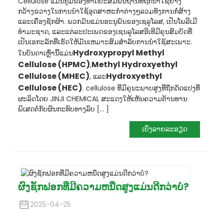
Cellulose ແມ່ນກຸ່ມຂອງທາດປະສົມພື້ນຖານທີ່ຖືກນໍາໃຊ້ຢ່າງ
ກວ້າງຂວາງໃນການນໍາໃຊ້ອຸດສາຫະກໍາຕ່າງໆລວມທັງການກໍ່ສ້າງ
ແລະເຄື່ອງຊັກຜ້າ. ພວກມັນແມ່ນອະນຸພັນຂອງເຊລູໂລສ, ເປັນໂພລີເມີ
ທໍາມະຊາດ, ແລະແຕ່ລະປະເພດຂອງເຊນລູໂລສອີເທີມີຄຸນສົມບັດທີ່
ເປັນເອກະລັກທີ່ເຮັດໃຫ້ມັນເຫມາະສົມສໍາລັບການນໍາໃຊ້ສະເພາະ.
Hydroxypropyl Methyl
ໃນບັນດາເຫຼົ່ານີ້ແມ່ນ
Cellulose (HPMC)
Methyl Hydroxyethyl
,
Cellulose (MHEC)
Hydroxyethyl
, ແລະ
Cellulose (HEC)
. cellulose ທີ່ມີຄຸນະພາບສູງທີ່ຖືກດັດແປງທີ່
ຜະລິດໂດຍ JINJI CHEMICAL ສະແດງໃຫ້ເຫັນຄວາມຕ້ານທານ
ພິເສດຕໍ່ກັບຜົນກະທົບທາງລົບ [... ]
ເບິ່ງລາຍລະອຽດ
ຜົງຊັກຟອກທີ່ມີຄວາມຫນືດສູງແມ່ນດີກວ່າບໍ?
2025-04-25