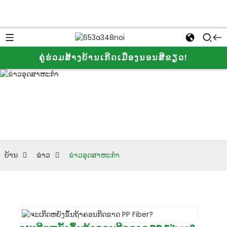
ຂ່າວອຸດ
ໃຫ້ພວກເຮົາຮູ້
ຄູ່ຮ່ວມສ້າງບ້ານເກີດເມືອງນອນສີຂຽວ!
ສາຫະ
ຂໍ້ມູນເພີ່ມເຕີມ
ກ່ຽວກັບ JINJI
ກໍາ
CHEMICAL ແລະ
cellulose ether
ບ້ານ
ຂ່າວ
ຂ່າວອຸດສາຫະກໍາ