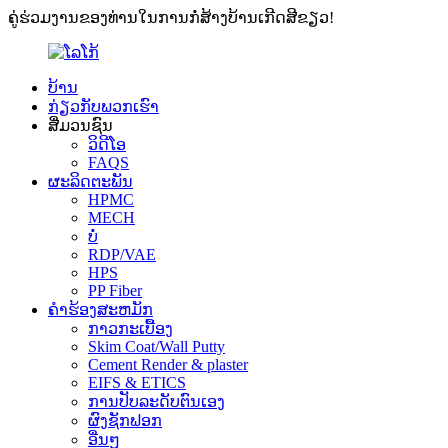
ຄູ່ຮ່ວມງານຂອງທ່ານໃນການກໍ່ສ້າງບ້ານເກີດສີຂຽວ!
ບ້ານ
ກ່ຽວກັບພວກເຮົາ
ສື່ມວນຊົນ
ວິດີໂອ
FAQS
ຜະລິດຕະພັນ
HPMC
MECH
ບໍ່
RDP/VAE
HPS
PP Fiber
ຄໍາຮ້ອງສະຫມັກ
ກາວກະເບື້ອງ
Skim Coat/Wall Putty
Cement Render & plaster
EIFS & ETICS
ການປັບລະດັບຕົນເອງ
ຜົງຊັກຟອກ
ອື່ນໆ