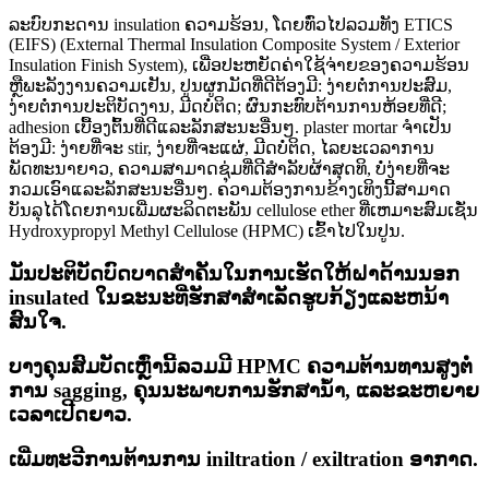
ລະບົບກະດານ insulation ຄວາມຮ້ອນ, ໂດຍທົ່ວໄປລວມທັງ ETICS
(EIFS) (External Thermal Insulation Composite System / Exterior
Insulation Finish System), ເພື່ອປະຫຍັດຄ່າໃຊ້ຈ່າຍຂອງຄວາມຮ້ອນ
ຫຼືພະລັງງານຄວາມເຢັນ, ປູນຜູກມັດທີ່ດີຕ້ອງມີ: ງ່າຍຕໍ່ການປະສົມ,
ງ່າຍຕໍ່ການປະຕິບັດງານ, ມີດບໍ່ຕິດ; ຜົນກະທົບຕ້ານການຫ້ອຍທີ່ດີ;
adhesion ເບື້ອງຕົ້ນທີ່ດີແລະລັກສະນະອື່ນໆ. plaster mortar ຈໍາເປັນ
ຕ້ອງມີ: ງ່າຍທີ່ຈະ stir, ງ່າຍທີ່ຈະແຜ່, ມີດບໍ່ຕິດ, ໄລຍະເວລາການ
ພັດທະນາຍາວ, ຄວາມສາມາດຊຸ່ມທີ່ດີສໍາລັບຜ້າສຸດທິ, ບໍ່ງ່າຍທີ່ຈະ
ກວມເອົາແລະລັກສະນະອື່ນໆ. ຄວາມຕ້ອງການຂ້າງເທິງນີ້ສາມາດ
ບັນລຸໄດ້ໂດຍການເພີ່ມຜະລິດຕະພັນ cellulose ether ທີ່ເຫມາະສົມເຊັ່ນ
Hydroxypropyl Methyl Cellulose (HPMC) ເຂົ້າໄປໃນປູນ.
ມັນປະຕິບັດບົດບາດສໍາຄັນໃນການເຮັດໃຫ້ຝາດ້ານນອກ
insulated ໃນຂະນະທີ່ຮັກສາສໍາເລັດຮູບກ້ຽງແລະຫນ້າ
ສົນໃຈ.
ບາງຄຸນສົມບັດເຫຼົ່ານີ້ລວມມີ HPMC ຄວາມຕ້ານທານສູງຕໍ່
ການ sagging, ຄຸນນະພາບການຮັກສານ້ໍາ, ແລະຂະຫຍາຍ
ເວລາເປີດຍາວ.
ເພີ່ມທະວີການຕ້ານການ iniltration / exiltration ອາກາດ.