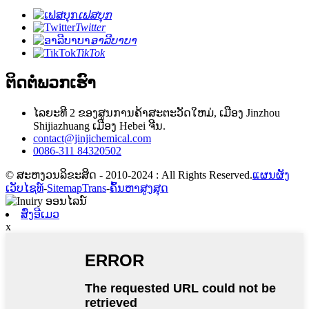
ເຟສບຸກ
Twitter
ອາລີບາບາ
TikTok
ຕິດຕໍ່ພວກເຮົາ
ໄລຍະທີ 2 ຂອງສູນການຄ້າສະຕະວັດໃຫມ່, ເມືອງ Jinzhou
Shijiazhuang ເມືອງ Hebei ຈີນ.
contact@jinjichemical.com
0086-311 84320502
© ສະຫງວນລິຂະສິດ - 2010-2024 : All Rights Reserved.
ແຜນຜັງ
ເວັບໄຊທ໌
-
SitemapTrans
-
ຄົ້ນຫາສູງສຸດ
ສົ່ງອີເມວ
x