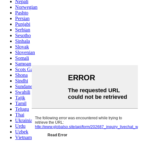
Nepali
Norwegian
Pashto
Persian
Punjabi
Serbian
Sesotho
Sinhala
Slovak
Slovenian
Somali
Samoan
Scots Gaelic
Shona
Sindhi
Sundanese
Swahili
Tajik
Tamil
Telugu
Thai
Ukrainian
Urdu
Uzbek
Vietnamese