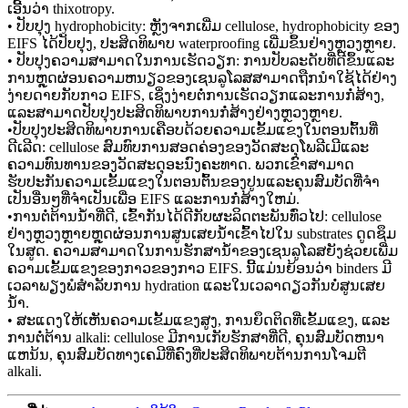
ເອີ້ນວ່າ thixotropy.
• ປັບປຸງ hydrophobicity: ຫຼັງຈາກເພີ່ມ cellulose, hydrophobicity ຂອງ
EIFS ໄດ້ປັບປຸງ, ປະສິດທິພາບ waterproofing ເພີ່ມຂຶ້ນຢ່າງຫຼວງຫຼາຍ.
• ປັບປຸງຄວາມສາມາດໃນການເຮັດວຽກ: ການປັບລະດັບທີ່ດີຂຶ້ນແລະ
ການຫຼຸດຜ່ອນຄວາມຫນຽວຂອງເຊນລູໂລສສາມາດຖືກນໍາໃຊ້ໄດ້ຢ່າງ
ງ່າຍດາຍກັບກາວ EIFS, ເຊິ່ງງ່າຍຕໍ່ການເຮັດວຽກແລະການກໍ່ສ້າງ,
ແລະສາມາດປັບປຸງປະສິດທິພາບການກໍ່ສ້າງຢ່າງຫຼວງຫຼາຍ.
•ປັບປຸງປະສິດທິພາບການເຄືອບດ້ວຍຄວາມເຂັ້ມແຂງໃນຕອນຕົ້ນທີ່
ດີເລີດ: cellulose ສົມທົບການສອດຄ່ອງຂອງວັດສະດຸໂພລີເມີແລະ
ຄວາມທົນທານຂອງວັດສະດຸອະນົງຄະທາດ. ພວກເຂົາສາມາດ
ຮັບປະກັນຄວາມເຂັ້ມແຂງໃນຕອນຕົ້ນຂອງປູນແລະຄຸນສົມບັດທີ່ຈໍາ
ເປັນອື່ນໆທີ່ຈໍາເປັນເພື່ອ EIFS ແລະການກໍ່ສ້າງໃຫມ່.
•ການຕໍ່ຕ້ານນ້ໍາທີ່ດີ, ເຂົ້າກັນໄດ້ດີກັບຜະລິດຕະພັນທົ່ວໄປ: cellulose
ຢ່າງຫຼວງຫຼາຍຫຼຸດຜ່ອນການສູນເສຍນ້ໍາເຂົ້າໄປໃນ substrates ດູດຊຶມ
ໃນສູດ. ຄວາມສາມາດໃນການຮັກສານ້ໍາຂອງເຊນລູໂລສຍັງຊ່ວຍເພີ່ມ
ຄວາມເຂັ້ມແຂງຂອງກາວຂອງກາວ EIFS. ນີ້ແມ່ນຍ້ອນວ່າ binders ມີ
ເວລາພຽງພໍສໍາລັບການ hydration ແລະໃນເວລາດຽວກັນບໍ່ສູນເສຍ
ນ້ໍາ.
• ສະແດງໃຫ້ເຫັນຄວາມເຂັ້ມແຂງສູງ, ການຍຶດຕິດທີ່ເຂັ້ມແຂງ, ແລະ
ການຕໍ່ຕ້ານ alkali: cellulose ມີການເກັບຮັກສາທີ່ດີ, ຄຸນສົມບັດຫນາ
ແຫນ້ນ, ຄຸນສົມບັດທາງເຄມີທີ່ຄົງທີ່ປະສິດທິພາບຕ້ານການໂຈມຕີ
alkali.