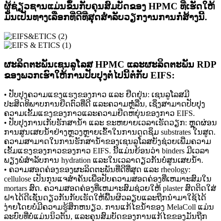
ຜູ້ຊ່ຽວຊານແມ່ນຂຶ້ນກັບຄຸນສົມບັດຂອງ HPMC ທີ່ເຮັດໃຫ້
ມັນເປັນທາງເລືອກທີ່ດີທີ່ສຸດສໍາລັບວຽກງານການກໍ່ສ້າງນີ້.
ຜະລິດຕະພັນເຊນລູໂລສ HPMC ແລະຜະລິດຕະພັນ RDP
ຂອງພວກເຮົາໃຫ້ການປັບປຸງຕໍ່ໄປນີ້ຕໍ່ກັບ EIFS:
• ປັບປຸງຄວາມແຂງແຮງຂອງກາວ ແລະ ຢືດຢຸ່ນ: ເຊນລູໂລສມີ
ປະສິດທິພາບການຍືດຕົວທີ່ດີ ແລະຄວາມຫຼໍ່ລື່ນ, ເຊິ່ງສາມາດປັບປຸງ
ຄວາມເຂັ້ມແຂງຂອງກາວແລະຄວາມຍືດຫຍຸ່ນຂອງກາວ EIFS.
• ປັບປຸງການເກັບຮັກສານໍ້າ ແລະ ຂະຫຍາຍເວລາເຮັດວຽກ: ຫຼຸດຜ່ອນ
ການສູນເສຍນ້ໍາຢ່າງຫຼວງຫຼາຍເຂົ້າໃນການດູດຊຶມ substrates ໃນສູດ.
ຄວາມສາມາດໃນການຮັກສານ້ໍາຂອງເຊນລູໂລສຍັງຊ່ວຍເພີ່ມຄວາມ
ເຂັ້ມແຂງຂອງກາວຂອງກາວ EIFS. ນີ້ແມ່ນຍ້ອນວ່າ binders ມີເວລາ
ພຽງພໍສໍາລັບການ hydration ແລະໃນເວລາດຽວກັນບໍ່ສູນເສຍນ້ໍາ.
• ຄວາມສອດຄ່ອງຂອງຜະລິດຕະພັນທີ່ດີທີ່ສຸດ ແລະ rheology:
cellulose ເປັນກຸນແຈສໍາຄັນເພື່ອປັບຄວາມສອດຄ່ອງທີ່ເຫມາະສົມໃນ
mortars ສົດ. ຄວາມສອດຄ່ອງທີ່ເຫມາະສົມຊ່ວຍໃຫ້ plaster ສົດຕິດໃສ່
ຝາໄດ້ດີເຊັ່ນດຽວກັນກັບເຮັດໃຫ້ພື້ນຜິວລຽບແລະຖືກນໍາມາໃຊ້ໄດ້
ງ່າຍໂດຍບໍ່ມີຄວາມຮູ້ສຶກຫນຽວ. ການແກ້ໄຂນ້ໍາຂອງ MelaColl ແມ່ນ
ລະບົບທີ່ບໍ່ແມ່ນນິວຕັນ, ແລະຄຸນສົມບັດຂອງການແກ້ໄຂຂອງມັນຖືກ