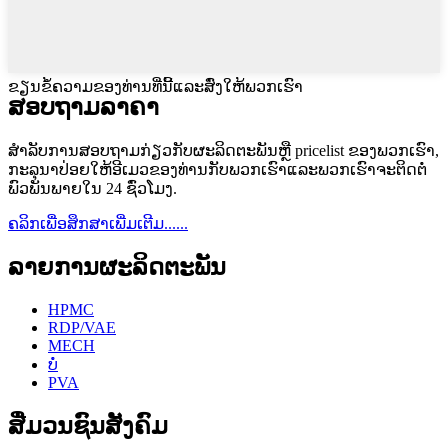
ຂຽນຂໍ້ຄວາມຂອງທ່ານທີ່ນີ້ແລະສົ່ງໃຫ້ພວກເຮົາ
ສອບຖາມລາຄາ
ສໍາ​ລັບ​ການ​ສອບ​ຖາມ​ກ່ຽວ​ກັບ​ຜະ​ລິດ​ຕະ​ພັນ​ຫຼື pricelist ຂອງ​ພວກ​ເຮົາ​,
ກະ​ລຸ​ນາ​ປ່ອຍ​ໃຫ້​ອີ​ເມວ​ຂອງ​ທ່ານ​ກັບ​ພວກ​ເຮົາ​ແລະ​ພວກ​ເຮົາ​ຈະ​ຕິດ​ຕໍ່​
ພົວ​ພັນ​ພາຍ​ໃນ 24 ຊົ່ວ​ໂມງ​.
ຄລິກເພື່ອສຶກສາເພີ່ມເຕີມ......
ລາຍການຜະລິດຕະພັນ
HPMC
RDP/VAE
MECH
ບໍ່
PVA
ສື່ມວນຊົນສັງຄົມ