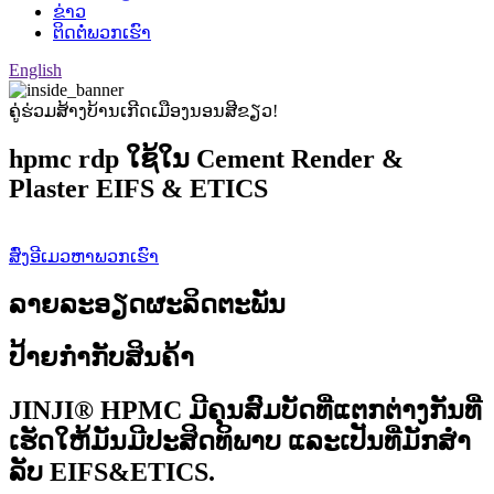
ຂ່າວ
ຕິດຕໍ່ພວກເຮົາ
English
ຄູ່ຮ່ວມສ້າງບ້ານເກີດເມືອງນອນສີຂຽວ!
hpmc rdp ໃຊ້ໃນ Cement Render &
Plaster EIFS & ETICS
ສົ່ງອີເມວຫາພວກເຮົາ
ລາຍລະອຽດຜະລິດຕະພັນ
ປ້າຍກຳກັບສິນຄ້າ
JINJI® HPMC ມີຄຸນສົມບັດທີ່ແຕກຕ່າງກັນທີ່
ເຮັດໃຫ້ມັນມີປະສິດທິພາບ ແລະເປັນທີ່ມັກສໍາ
ລັບ EIFS&ETICS.