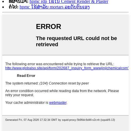
ທີ່ຜ່ານມາ:
hpmc rdp ໃຊ້ໃນ Cement Render & Plaster
ຕໍ່ໄປ:
hpmc ໃຊ້ສໍາລັບ mortars ລະດັບຕົນເອງ