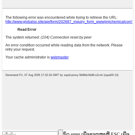
ກົດ enter ເພື່ອຊອກຫາຫຼື ESC ເພື່ອ